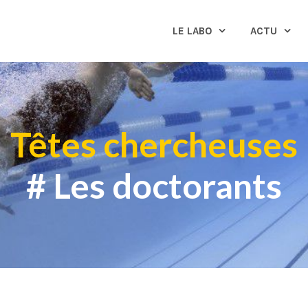
LE LABO
ACTU
Têtes chercheuses
# Les doctorants