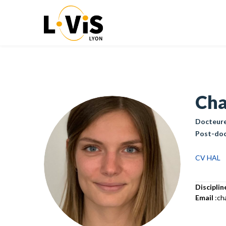
Cha
Docteur
Post-do
CV HAL
Disciplin
Email
:ch