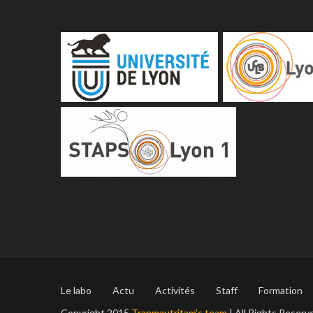
Le labo
Actu
Activités
Staff
Formation
Copyright 2015
Tranmautritam's team
| All Rights Reserve