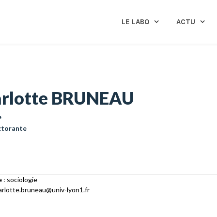
LE LABO
ACTU
rlotte BRUNEAU
e
ctorante
e
: sociologie
arlotte.bruneau@univ-lyon1.fr