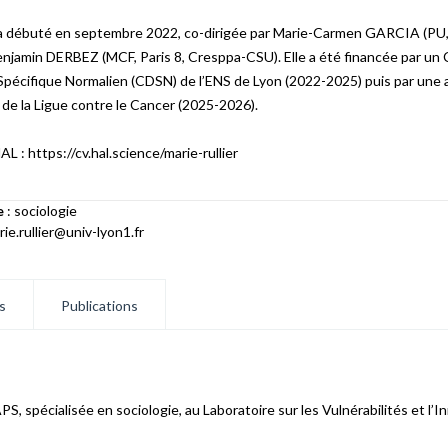
a débuté en septembre 2022, co-dirigée par Marie-Carmen GARCIA (PU, 
enjamin DERBEZ (MCF, Paris 8, Cresppa-CSU). Elle a été financée par un
Spécifique Normalien (CDSN) de l’ENS de Lyon (2022-2025) puis par une a
 de la Ligue contre le Cancer (2025-2026).
L : https://cv.hal.science/marie-rullier
e
: sociologie
ie.rullier@univ-lyon1.fr
s
Publications
, spécialisée en sociologie, au Laboratoire sur les Vulnérabilités et l’I