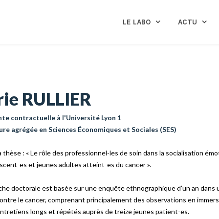
LE LABO
ACTU
ie RULLIER
e contractuelle à l'Université Lyon 1
ure agrégée en Sciences Économiques et Sociales (SES)
a thèse : « Le rôle des professionnel-les de soin dans la socialisation émo
scent-es et jeunes adultes atteint-es du cancer ».
che doctorale est basée sur une enquête ethnographique d’un an dans 
contre le cancer, comprenant principalement des observations en immersi
ntretiens longs et répétés auprès de treize jeunes patient-es.