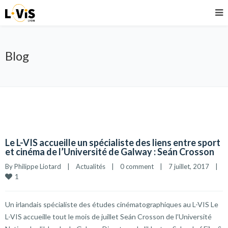
Blog
Le L-VIS accueille un spécialiste des liens entre sport
et cinéma de l’Université de Galway : Seán Crosson
By 
Philippe Liotard
|
Actualités
|
0 comment
|
7 juillet, 2017    
|
1
Un irlandais spécialiste des études cinématographiques au L-VIS Le
L-VIS accueille tout le mois de juillet Seán Crosson de l’Université