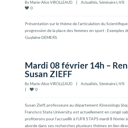
By 
Marie-Alice VIROLLEAUD
|
Actualités
, 
Séminaire L-VIS
0
Présentation sur le thème de l’articulation du Scientifique
progression de la place des femmes en sport : Exemples
Guylaine DEMERS
Mardi 08 février 14h – Re
Susan ZIEFF
By 
Marie-Alice VIROLLEAUD
|
Actualités
, 
Séminaire L-VIS
0
|
Susan Zieff, professeure au département Kinesiology (éq
Francisco State University, est actuellement en congé sab
profiterons pour l’accueillir à l’UFR STAPS mardi 8 février à
aborde dans ses recherches plusieurs thèmes en lien direct 