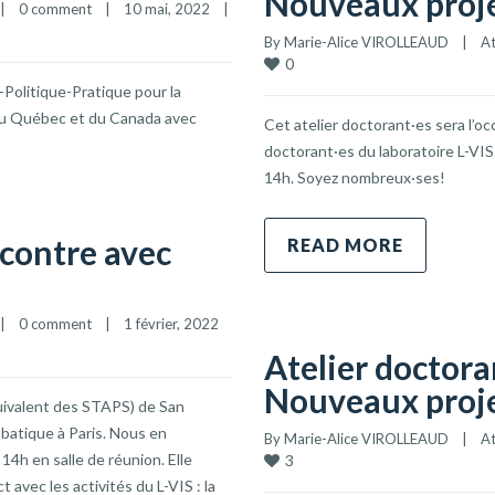
Nouveaux projet
|
0 comment
|
10 mai, 2022    
|
By 
Marie-Alice VIROLLEAUD
|
At
0
-Politique-Pratique pour la
 du Québec et du Canada avec
Cet atelier doctorant·es sera l’o
doctorant·es du laboratoire L-VIS.
14h. Soyez nombreux·ses!
ncontre avec
READ MORE
|
0 comment
|
1 février, 2022    
Atelier doctora
Nouveaux projet
uivalent des STAPS) de San
batique à Paris. Nous en
By 
Marie-Alice VIROLLEAUD
|
At
 14h en salle de réunion. Elle
3
avec les activités du L-VIS : la