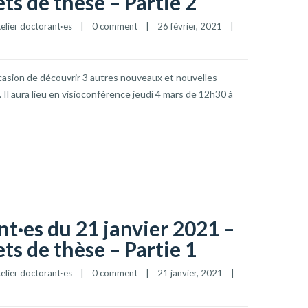
s de thèse – Partie 2
elier doctorant·es
|
0 comment
|
26 février, 2021    
|
ccasion de découvrir 3 autres nouveaux et nouvelles
 Il aura lieu en visioconférence jeudi 4 mars de 12h30 à
nt·es du 21 janvier 2021 –
s de thèse – Partie 1
elier doctorant·es
|
0 comment
|
21 janvier, 2021    
|