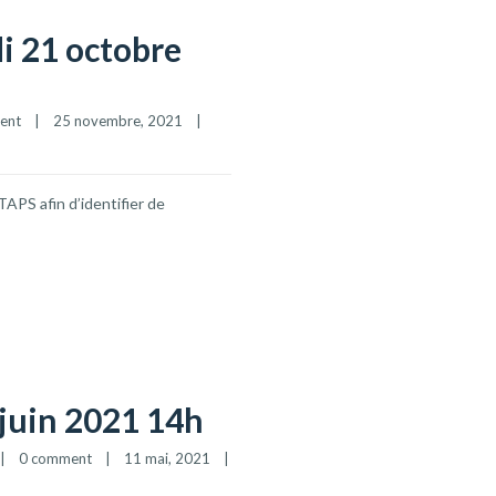
i 21 octobre
ent
|
25 novembre, 2021    
|
APS afin d’identifier de
 juin 2021 14h
|
0 comment
|
11 mai, 2021    
|