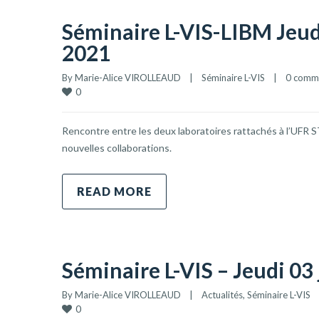
Séminaire L-VIS-LIBM Jeud
2021
By 
Marie-Alice VIROLLEAUD
|
Séminaire L-VIS
|
0 comm
0
Rencontre entre les deux laboratoires rattachés à l’UFR ST
nouvelles collaborations.
READ MORE
Séminaire L-VIS – Jeudi 03
By 
Marie-Alice VIROLLEAUD
|
Actualités
, 
Séminaire L-VIS
0