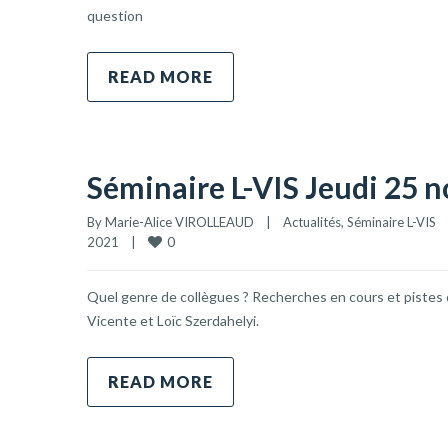
question
READ MORE
Séminaire L-VIS Jeudi 25
By 
Marie-Alice VIROLLEAUD
|
Actualités
, 
Séminaire L-VIS
0
2021    
|
Quel genre de collègues ? Recherches en cours et pistes 
Vicente et Loïc Szerdahelyi.
READ MORE