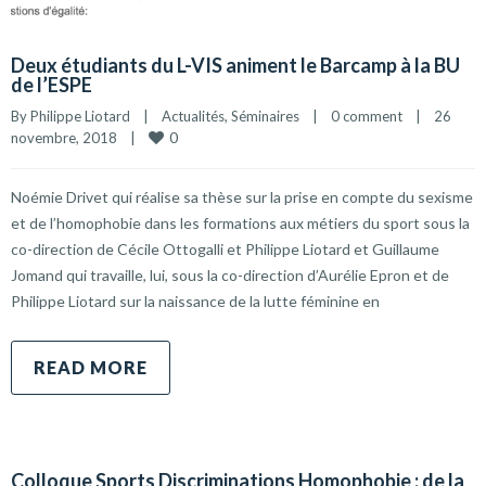
Deux étudiants du L-VIS animent le Barcamp à la BU
de l’ESPE
By 
Philippe Liotard
|
Actualités
, 
Séminaires
|
0 comment
|
26 
0
novembre, 2018    
|
Noémie Drivet qui réalise sa thèse sur la prise en compte du sexisme
et de l’homophobie dans les formations aux métiers du sport sous la
co-direction de Cécile Ottogalli et Philippe Liotard et Guillaume
Jomand qui travaille, lui, sous la co-direction d’Aurélie Epron et de
Philippe Liotard sur la naissance de la lutte féminine en
READ MORE
Colloque Sports Discriminations Homophobie : de la