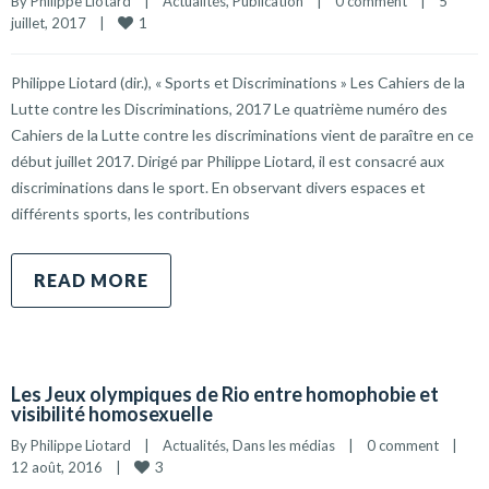
By 
Philippe Liotard
|
Actualités
, 
Publication
|
0 comment
|
5 
1
juillet, 2017    
|
Philippe Liotard (dir.), « Sports et Discriminations » Les Cahiers de la
Lutte contre les Discriminations, 2017 Le quatrième numéro des
Cahiers de la Lutte contre les discriminations vient de paraître en ce
début juillet 2017. Dirigé par Philippe Liotard, il est consacré aux
discriminations dans le sport. En observant divers espaces et
différents sports, les contributions
READ MORE
Les Jeux olympiques de Rio entre homophobie et
visibilité homosexuelle
By 
Philippe Liotard
|
Actualités
, 
Dans les médias
|
0 comment
|
3
12 août, 2016    
|