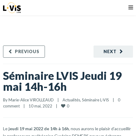
PREVIOUS
NEXT
Séminaire LVIS Jeudi 19
mai 14h-16h
By 
Marie-Alice VIROLLEAUD
    |    
Actualités
, 
Séminaire L-VIS
    |    
0 
0
comment
    |    10 mai, 2022    |    
Le
jeudi 19 mai 2022 de 14h à 16h
, nous aurons le plaisir d’accueillir
la professeure québécoise Guylaine DEMERS pour un échange