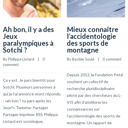
Ah bon, il y a des
Mieux connaître
Jeux
l’accidentologie
paralympiques à
des sports de
Sotchi ?
montagne
By 
Philippe Liotard
    |    
0 
By 
Bastien Soulé
    |    
0 comment
comment
Depuis 2012, la Fondation Petzl
Ça y est. Je pars bientôt pour
soutient un collectif de
Sotchi. Plusieurs personnes à
recherche pluridisciplinaire
qui je l’ai annoncé m’ont répondu
piloté par des chercheurs du L-
: «ah bon ? tu pars après les
VIS afin d’améliorer les
Jeux?». Tweeter Partager
connaissances sur
Partager imprimer RSS Philippe
l’accidentologie des sports de
Liotard est sociologue,
montagne. Un rapport de