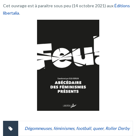
Cet ouvrage est à paraitre sous peu (14 octobre 2021) aux
Éditions
libertalia
.
Dégommeuses
,
féminismes
,
football
,
queer
,
Roller Derby