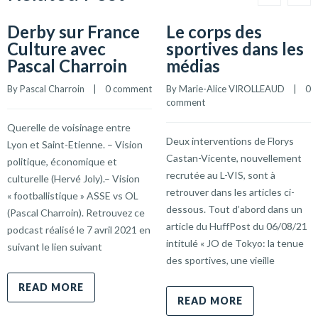
Derby sur France
Le corps des
Culture avec
sportives dans les
Pascal Charroin
médias
By 
Pascal Charroin
    |    
0 comment
By 
Marie-Alice VIROLLEAUD
    |    
0 
comment
Querelle de voisinage entre
Deux interventions de Florys
Lyon et Saint-Etienne. – Vision
Castan-Vicente, nouvellement
politique, économique et
recrutée au L-VIS, sont à
culturelle (Hervé Joly).– Vision
retrouver dans les articles ci-
« footballistique » ASSE vs OL
dessous. Tout d’abord dans un
(Pascal Charroin). Retrouvez ce
article du HuffPost du 06/08/21
podcast réalisé le 7 avril 2021 en
intitulé « JO de Tokyo: la tenue
suivant le lien suivant
des sportives, une vieille
READ MORE
READ MORE