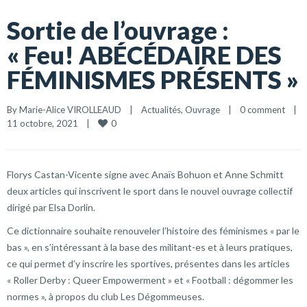
Sortie de l’ouvrage :
« Feu! ABÉCÉDAIRE DES
FÉMINISMES PRÉSENTS »
By 
Marie-Alice VIROLLEAUD
    |    
Actualités
, 
Ouvrage
    |    
0 comment
    |    
0
11 octobre, 2021    |    
Florys Castan-Vicente signe avec Anaïs Bohuon et Anne Schmitt
deux articles qui inscrivent le sport dans le nouvel ouvrage collectif
dirigé par Elsa Dorlin.
Ce dictionnaire souhaite renouveler l’histoire des féminismes « par le
bas », en s’intéressant à la base des militant-es et à leurs pratiques,
ce qui permet d’y inscrire les sportives, présentes dans les articles
« Roller Derby : Queer Empowerment » et « Football : dégommer les
normes », à propos du club Les Dégommeuses.